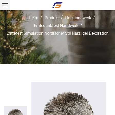
/
/
/
Heim
Produkt
Holzhandwerk
/
Erntedankfest-Handwerk
Erntefest Simulation Nordischer Stil Harz Igel Dekoration