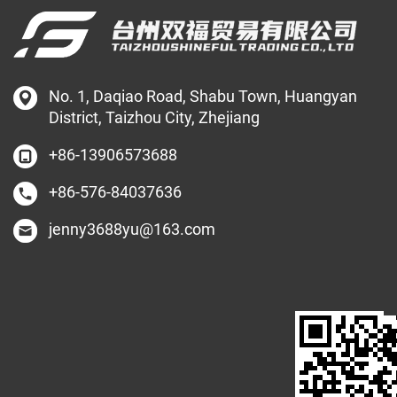
No. 1, Daqiao Road, Shabu Town, Huangyan
District, Taizhou City, Zhejiang
+86-13906573688
+86-576-84037636
jenny3688yu@163.com