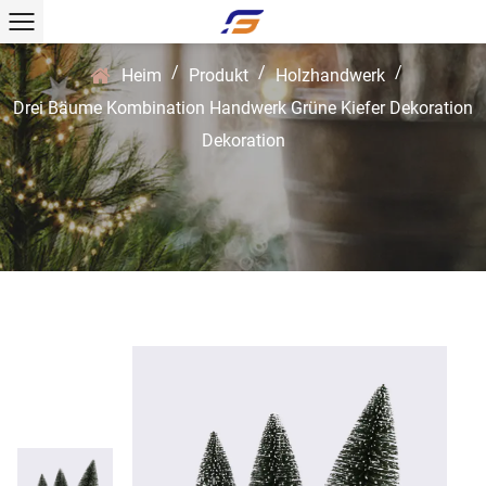
/
/
/
Heim
Produkt
Holzhandwerk
Drei Bäume Kombination Handwerk Grüne Kiefer Dekoration
Dekoration