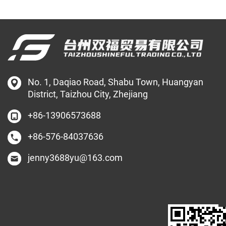
No. 1, Daqiao Road, Shabu Town, Huangyan
District, Taizhou City, Zhejiang
+86-13906573688
+86-576-84037636
jenny3688yu@163.com