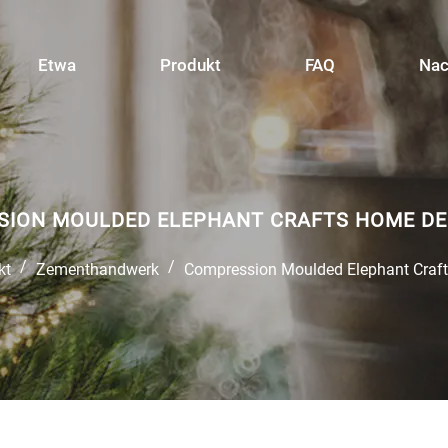
Etwa
Produkt
FAQ
Nac
ION MOULDED ELEPHANT CRAFTS HOME D
/
/
kt
Zementhandwerk
Compression Moulded Elephant Craf