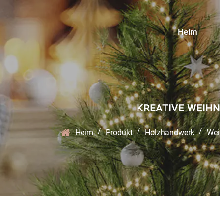
Heim
KREATIVE WEIH
/
/
/
Heim
Produkt
Holzhandwerk
Wei