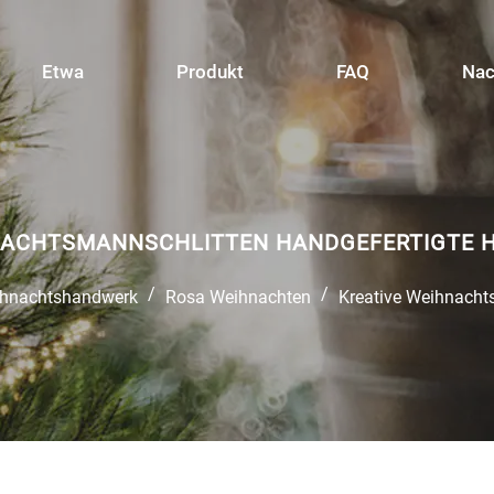
Etwa
Produkt
FAQ
Nac
NACHTSMANNSCHLITTEN HANDGEFERTIGTE
/
/
hnachtshandwerk
Rosa Weihnachten
Kreative Weihnacht